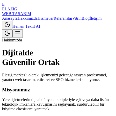
E
ELAZIĞ
WEB TASARIM
Anasayfa
Hakkımızda
Hizmetler
Referanslar
Vitrin
Blog
İletişim
Hemen Teklif Al
Hakkımızda
Dijitalde
Güvenilir Ortak
Elazığ merkezli olarak, işletmenizi geleceğe taşıyan profesyonel,
yaratıcı web tasarım, e-ticaret ve SEO hizmetleri sunuyoruz.
Misyonumuz
Yerel işletmelerin dijital dünyada rakipleriyle eşit veya daha üstün
teknolojik imkanlara kavuşmasını sağlayarak, sürdürülebilir bir
büyüme ekosistemi yaratmak.