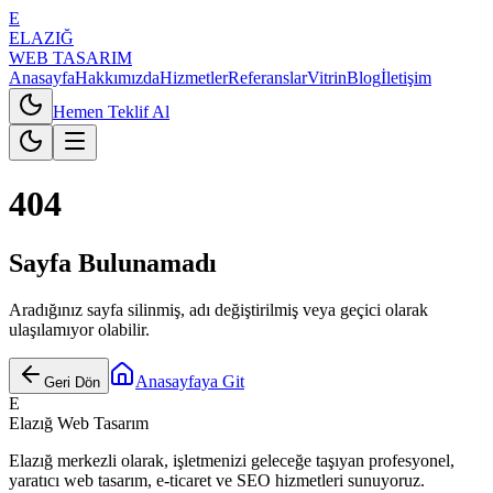
E
ELAZIĞ
WEB TASARIM
Anasayfa
Hakkımızda
Hizmetler
Referanslar
Vitrin
Blog
İletişim
Hemen Teklif Al
4
0
4
Sayfa Bulunamadı
Aradığınız sayfa silinmiş, adı değiştirilmiş veya geçici olarak
ulaşılamıyor olabilir.
Anasayfaya Git
Geri Dön
E
Elazığ Web Tasarım
Elazığ merkezli olarak, işletmenizi geleceğe taşıyan profesyonel,
yaratıcı web tasarım, e-ticaret ve SEO hizmetleri sunuyoruz.